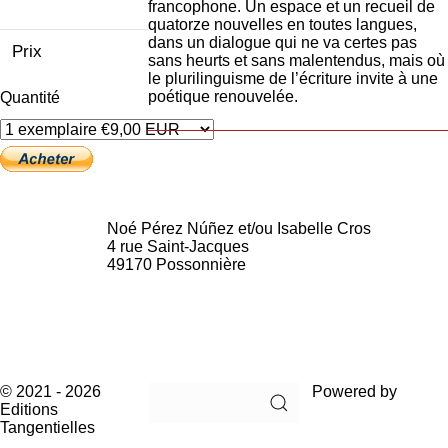
francophone. Un espace et un recueil de
7622405
quatorze nouvelles en toutes langues,
dans un dialogue qui ne va certes pas
9 €
Prix
sans heurts et sans malentendus, mais où
le plurilinguisme de l’écriture invite à une
poétique renouvelée.
Quantité
Noé Pérez Núñez et/ou Isabelle Cros
4 rue Saint-Jacques
49170 Possonnière
Mail :
noeperez@editions-tangentielles.fr
isabel.cros@gmail.com
© 2021 - 2026
Powered by
Gantry
Editions
Framework
Tangentielles