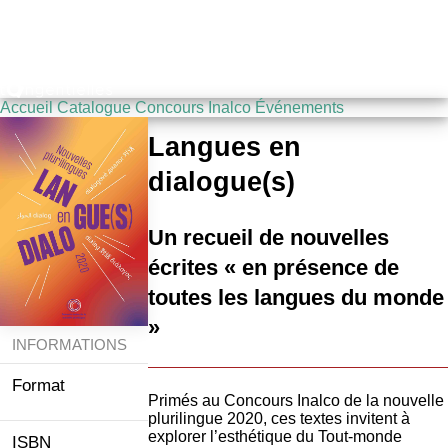
Accueil
Catalogue
Concours Inalco
Événements
Langues en
dialogue(s)
Un recueil de nouvelles
écrites « en présence de
toutes les langues du monde
»
INFORMATIONS
15x18
Format
Primés au Concours Inalco de la nouvelle
cm
plurilingue 2020, ces textes invitent à
explorer l’esthétique du Tout-monde
978 295
ISBN